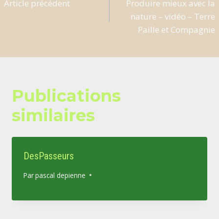
Article précédent
Produire mieux avec la
de
nature – vidéo – Terre
l’article
Paille et Compagnie
Publications
similaires
DesPasseurs
Par
pascal depienne