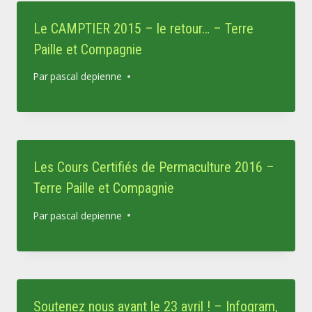
Le CAMPTIER 2015 – le retour… – Terre
Paille et Compagnie
Par
pascal depienne
Les Cours Certifiés de Permaculture 2016 –
Terre Paille et Compagnie
Par
pascal depienne
Soutenez nous avant le 23 avril ! – Infogram,