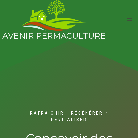
Aller
au
contenu
AVENIR PERMACULTURE
RAFRAÎCHIR • RÉGÉNÉRER •
REVITALISER